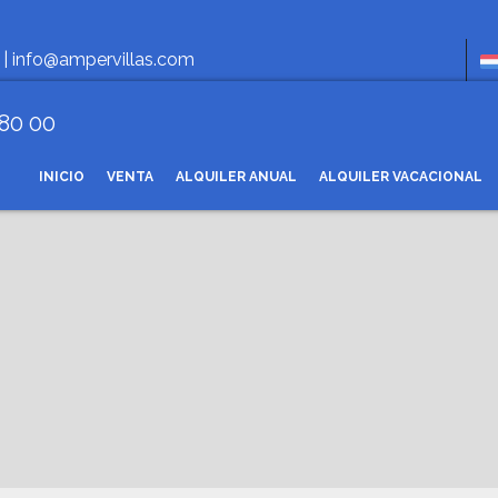
Hora
 |
info@ampervillas.com
 80 00
INICIO
VENTA
ALQUILER ANUAL
ALQUILER VACACIONAL