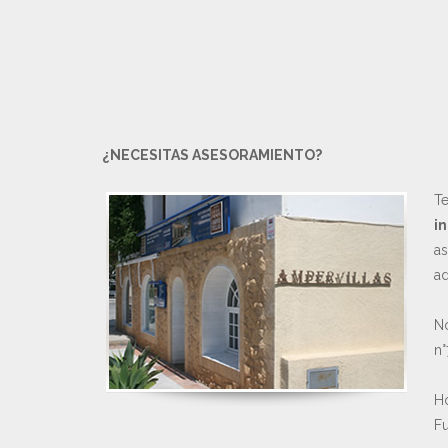
¿NECESITAS ASESORAMIENTO?
Te
in
as
ad
No
n°
Ho
Fu