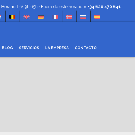
rio L-V 9h-15h · Fuera de este horario »
+34 620 470 641
BLOG
SERVICIOS
LA EMPRESA
CONTACTO