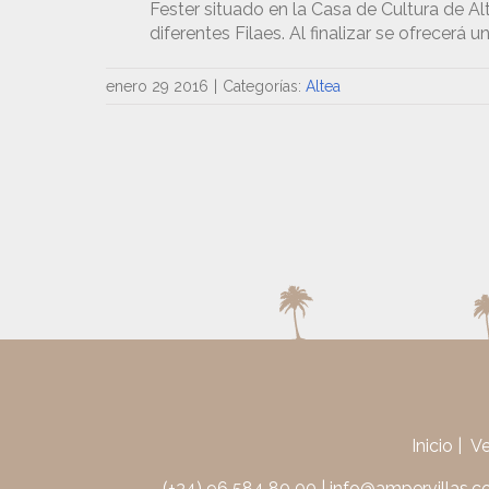
Fester situado en la Casa de Cultura de Al
diferentes Filaes. Al finalizar se ofrecerá 
enero 29 2016
|
Categorías:
Altea
Inicio
V
(+34) 96 584 80 00
|
info@ampervillas.