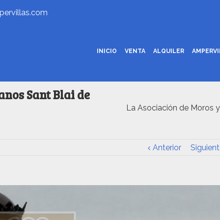
ervillas.com
INICIO
VENTA
ALQUILER
AMPERV
anos Sant Blai de
La Asociación de Moros y 
Anterior
Siguient