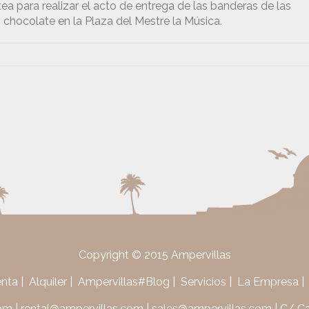
tea para realizar el acto de entrega de las banderas de las
un chocolate en la Plaza del Mestre la Música.
Copyright © 2015 Ampervillas
enta
Alquiler
Ampervillas#Blog
Servicios
La Empresa
com
|
rental@ampervillas.com
|
sales@ampervillas.com
| C/ Ca