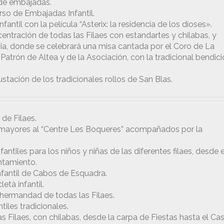
de embajadas.
urso de Embajadas Infantil.
nfantil con la película “Asterix: la residencia de los dioses».
entración de todas las Filaes con estandartes y chilabas, y
esia, donde se celebrará una misa cantada por el Coro de La
 Patrón de Altea y de la Asociación, con la tradicional bendic
ustación de los tradicionales rollos de San Blas.
de Filaes.
los mayores al “Centre Les Boqueres” acompañados por la
fantiles para los niños y niñas de las diferentes filaes, desde e
ntamiento.
nfantil de Cabos de Esquadra.
età infantil.
 hermandad de todas las Filaes.
tiles tradicionales.
las Filaes, con chilabas, desde la carpa de Fiestas hasta el Cas