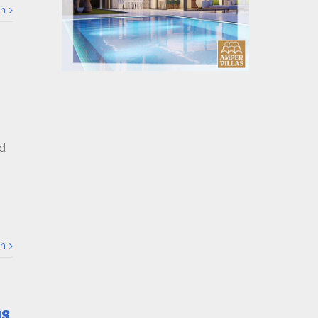
ón
ad
ón
as