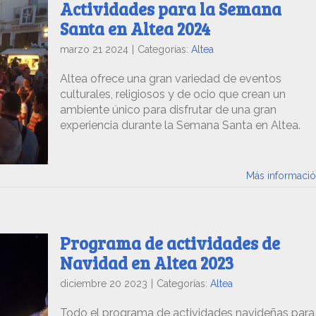
Actividades para la Semana
Santa en Altea 2024
marzo 21 2024
|
Categorías:
Altea
Altea ofrece una gran variedad de eventos
culturales, religiosos y de ocio que crean un
ambiente único para disfrutar de una gran
experiencia durante la Semana Santa en Altea.
Más informaci
Programa de actividades de
Navidad en Altea 2023
diciembre 20 2023
|
Categorías:
Altea
Todo el programa de actividades navideñas para