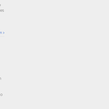
e
yes
ón
n
do