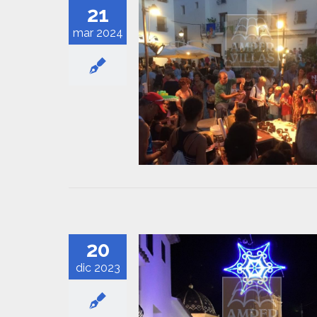
21
mar 2024
20
dic 2023