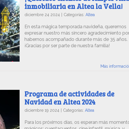
inmobiliaria en Altea la Vella!
diciembre 24 2024
|
Categorías:
Altea
En esta mágica temporada navideña, queremos
expresar nuestro más sincero agradecimiento po
habernos acompañado durante más de 35 años.
¡Gracias por ser parte de nuestra familia!
Más informaci
Programa de actividades de
Navidad en Altea 2024
diciembre 19 2024
|
Categorías:
Altea
Para los próximos días, os esperan más moment
mágicos: cuentacuentos, cine infantil, música, y