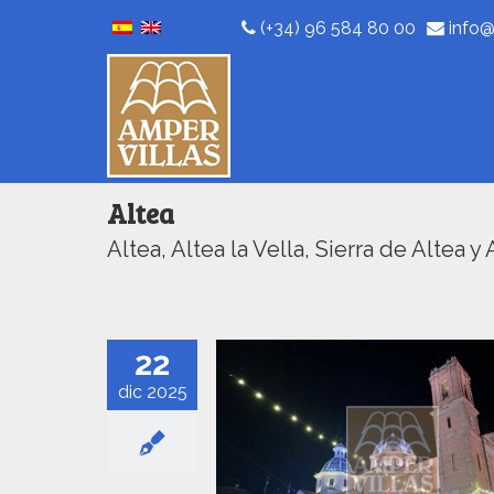
(+34) 96 584 80 00
info@
Altea
Altea, Altea la Vella, Sierra de Altea y 
22
dic 2025