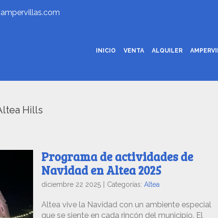
ampervillas.com
INICIO
VENTA
ALQUILER
AMPERV
Altea Hills
Programa de actividades de
Navidad en Altea 2025
diciembre 22 2025
|
Categorías:
Altea
Altea vive la Navidad con un ambiente especial
que se siente en cada rincón del municipio. El