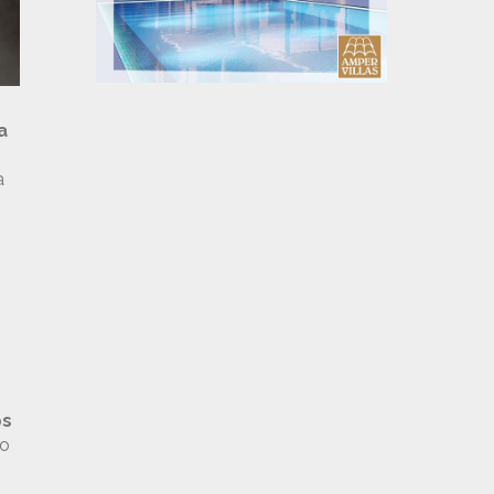
a
a
os
do