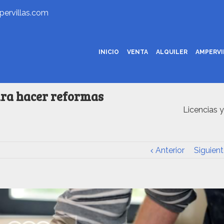
ervillas.com
INICIO
VENTA
ALQUILER
AMPERV
ara hacer reformas
Licencias 
Anterior
Siguient