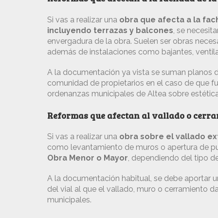
Si vas a realizar una
obra que afecta a la fac
incluyendo terrazas y balcones
, se necesit
envergadura de la obra. Suelen ser obras necesar
además de instalaciones como bajantes, ventila
A la documentación ya vista se suman planos de 
comunidad de propietarios en el caso de que fu
ordenanzas municipales de Altea sobre estética
Reformas que afectan al vallado o cerra
Si vas a realizar una
obra sobre el vallado ext
como levantamiento de muros o apertura de puer
Obra Menor o Mayor
, dependiendo del tipo d
A la documentación habitual, se debe aportar u
del vial al que el vallado, muro o cerramiento d
municipales.