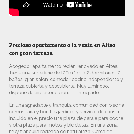
Precioso apartamento a la venta en Altea
con gran terraza
Acogedor apartamento recién renovado en Altea.
Tiene una superficie de 120m2 con 2 dormitorios, 2
baños, gran salón-comedor, cocina independiente y
terraza cubierta y descubierta. Muy luminoso,
dispone de aire acondicionado integrado.
En una agradable y tranquila comunidad con piscina
comunitaria y bonitos jardines y servicio de conserje.
Incluido en el precio una plaza de garaje para coche
y otra plaza para motos y bicicletas. En una zona
muy tranquila rodeada de naturaleza. Cerca de