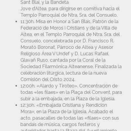
Sant Blai, y la Bandeta
Jove d’Altea, para dirigirse en comitiva hacia el
Templo Parroquial de Ntra. Sra. del Consuelo.
11:30h. Misa en Honor a San Blas, Patrón de la
Federació de Moros i Cristians y de la Villa de
Altea, en el Templo Parroquial de Ntra. Sra. del
Consuelo, concelebrada por D. Francisco R.
Morató Boronat, Párroco de Altea y Asesor
Religioso Área V Undef y D. Lucas Rafael
Glavañ Ruso, cantada por la Coral de la
Sociedad Filarmónica Alteanense. Finalizada la
celebración litúrgica, lectura de la nueva
Comisión del Cristo 2024.
12:00h. «Alardo y Tiroteo». Concentración de
todas «les filaes» en la Plaça del Convent, para
subir a la embajada, en la Plaza de la Iglesia.
12:30h. «Embajada Cristiana y Rendición
Mora», en la Plaza de la Iglesia. Acabado el
acto, pasacalles de todas las «filaes» con sus
bandas de música, cargos festeros y
autoridades hasta la Plaza del Ayuntamiento.