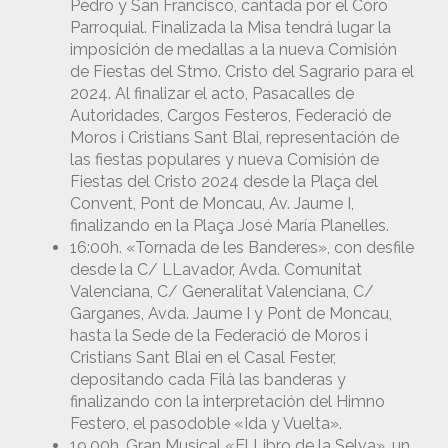
Pedro y San Francisco, cantada por el Coro
Parroquial. Finalizada la Misa tendrá lugar la
imposición de medallas a la nueva Comisión
de Fiestas del Stmo. Cristo del Sagrario para el
2024. Al finalizar el acto, Pasacalles de
Autoridades, Cargos Festeros, Federació de
Moros i Cristians Sant Blai, representación de
las fiestas populares y nueva Comisión de
Fiestas del Cristo 2024 desde la Plaça del
Convent, Pont de Moncau, Av. Jaume I,
finalizando en la Plaça José María Planelles.
16:00h. «Tornada de les Banderes», con desfile
desde la C/ LLavador, Avda. Comunitat
Valenciana, C/ Generalitat Valenciana, C/
Garganes, Avda. Jaume I y Pont de Moncau,
hasta la Sede de la Federació de Moros i
Cristians Sant Blai en el Casal Fester,
depositando cada Filà las banderas y
finalizando con la interpretación del Himno
Festero, el pasodoble «Ida y Vuelta».
19.00h. Gran Musical «El Libro de la Selva», un