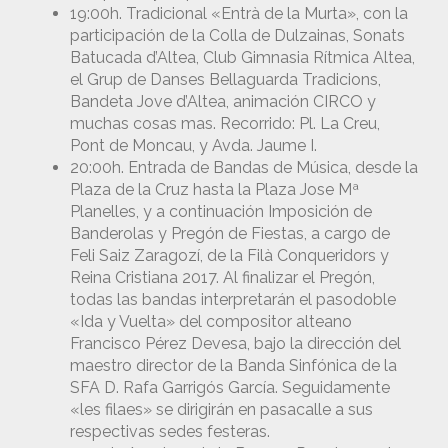
19:00h. Tradicional «Entrà de la Murta», con la
participación de la Colla de Dulzainas, Sonats
Batucada d’Altea, Club Gimnasia Rítmica Altea,
el Grup de Danses Bellaguarda Tradicions,
Bandeta Jove d’Altea, animación CIRCO y
muchas cosas mas. Recorrido: Pl. La Creu,
Pont de Moncau, y Avda. Jaume I.
20:00h. Entrada de Bandas de Música, desde la
Plaza de la Cruz hasta la Plaza Jose Mª
Planelles, y a continuación Imposición de
Banderolas y Pregón de Fiestas, a cargo de
Feli Saiz Zaragozí, de la Filà Conqueridors y
Reina Cristiana 2017. Al finalizar el Pregón,
todas las bandas interpretarán el pasodoble
«Ida y Vuelta» del compositor alteano
Francisco Pérez Devesa, bajo la dirección del
maestro director de la Banda Sinfónica de la
SFA D. Rafa Garrigós García. Seguidamente
«les filaes» se dirigirán en pasacalle a sus
respectivas sedes festeras.