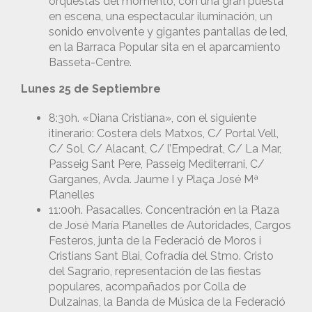
orquestas del momento, con una gran puesta
en escena, una espectacular iluminación, un
sonido envolvente y gigantes pantallas de led,
en la Barraca Popular sita en el aparcamiento
Basseta-Centre.
Lunes 25 de Septiembre
8:30h. «Diana Cristiana», con el siguiente
itinerario: Costera dels Matxos, C/ Portal Vell,
C/ Sol, C/ Alacant, C/ l’Empedrat, C/ La Mar,
Passeig Sant Pere, Passeig Mediterrani, C/
Garganes, Avda. Jaume I y Plaça José Mª
Planelles
11:00h. Pasacalles. Concentración en la Plaza
de José María Planelles de Autoridades, Cargos
Festeros, junta de la Federació de Moros i
Cristians Sant Blai, Cofradía del Stmo. Cristo
del Sagrario, representación de las fiestas
populares, acompañados por Colla de
Dulzainas, la Banda de Música de la Federació