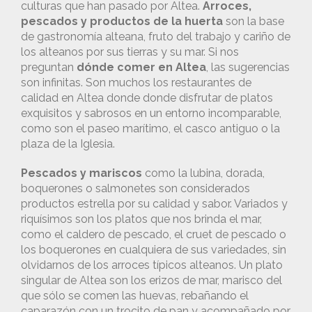
culturas que han pasado por Altea.
Arroces,
pescados y productos de la huerta
son la base
de gastronomía alteana, fruto del trabajo y cariño de
los alteanos por sus tierras y su mar. Si nos
preguntan
dónde comer en Altea
, las sugerencias
son infinitas. Son muchos los restaurantes de
calidad en Altea donde donde disfrutar de platos
exquisitos y sabrosos en un entorno incomparable,
como son el paseo marítimo, el casco antiguo o la
plaza de la Iglesia.
Pescados y mariscos
como la lubina, dorada,
boquerones o salmonetes son considerados
productos estrella por su calidad y sabor. Variados y
riquísimos son los platos que nos brinda el mar,
como el caldero de pescado, el cruet de pescado o
los boquerones en cualquiera de sus variedades, sin
olvidarnos de los arroces típicos alteanos. Un plato
singular de Altea son los erizos de mar, marisco del
que sólo se comen las huevas, rebañando el
caparazón con un trocito de pan y acompañado por