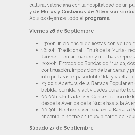
cultural valenciana con la hospitalidad de un 
y de Moros y Cristianos de Altea
son, sin dud
Aquí os dejamos todo el
programa
:
Viernes 26 de Septiembre
13:00h: Inicio oficial de fiestas con volt
18:30h: Tradicional «Entrà de la Murta» re
Jaume I, con animación y muchas sorpres
20:00h: Entrada de Bandas de Música, desd
continuación, imposición de banderas y pre
interpretarán el pasodoble “Ida y vuelta”,
23:00h: Apertura de la Barraca Popular en
bebida, comida, y actividades durante toda
00:00h: «Entradetes». Concentración de les
desde la Avenida de la Nucía hasta la Ave
00:30h: Noche de verbena en la Barraca 
encanta la noche on tour» a cargo de So
Sábado 27 de Septiembre