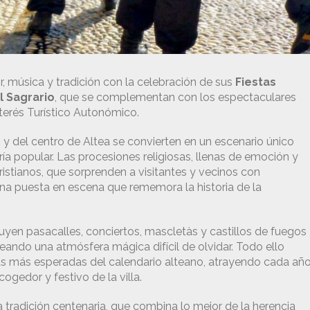
, música y tradición con la celebración de sus
Fiestas
l Sagrario
, que se complementan con los espectaculares
nterés Turístico Autonómico.
o y del centro de Altea se convierten en un escenario único
ría popular. Las procesiones religiosas, llenas de emoción y
Cristianos, que sorprenden a visitantes y vecinos con
na puesta en escena que rememora la historia de la
luyen pasacalles, conciertos, mascletàs y castillos de fuegos
creando una atmósfera mágica difícil de olvidar. Todo ello
tas más esperadas del calendario alteano, atrayendo cada año
ogedor y festivo de la villa.
ta tradición centenaria, que combina lo mejor de la herencia