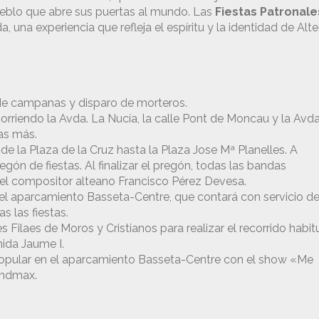
pueblo que abre sus puertas al mundo. Las
Fiestas Patronale
a, una experiencia que refleja el espíritu y la identidad de Alte
eo de campanas y disparo de morteros.
corriendo la Avda. La Nucía, la calle Pont de Moncau y la Avda
as más.
e la Plaza de la Cruz hasta la Plaza Jose Mª Planelles. A
gón de fiestas. Al finalizar el pregón, todas las bandas
 del compositor alteano Francisco Pérez Devesa.
 el aparcamiento Basseta-Centre, que contará con servicio d
s las fiestas.
 Filaes de Moros y Cristianos para realizar el recorrido habit
nida Jaume I.
Popular en el aparcamiento Basseta-Centre con el show «Me
undmax.