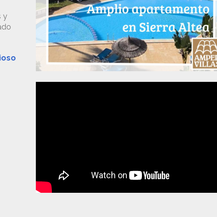
s y
rado
ioso