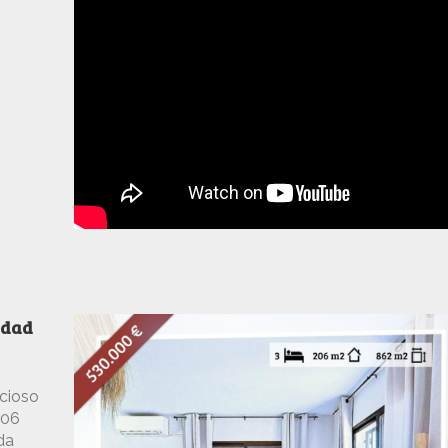
idad
ecioso
206
da