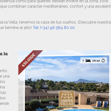
sidencia como para quienes desean invertir en la zona. Este
ue combinan carácter mediterráneo, confort y una excelen
tea la Vella, tenemos la casa de tus sueños. ¡Descubre nuestra
ue termine el año!
Tel: (+34) 96 584 80 00
a la
ento
ne una
ios
ina
stas
elos
vende