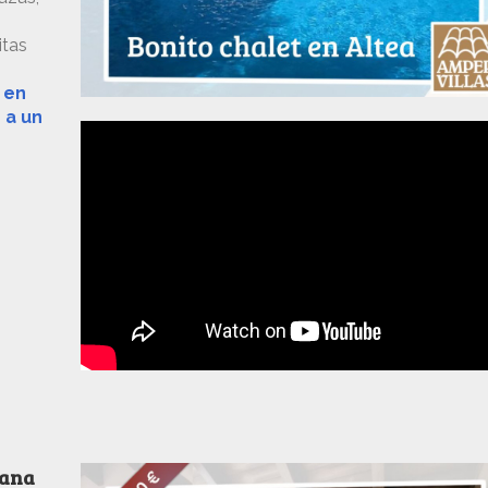
itas
 en
 a un
lana