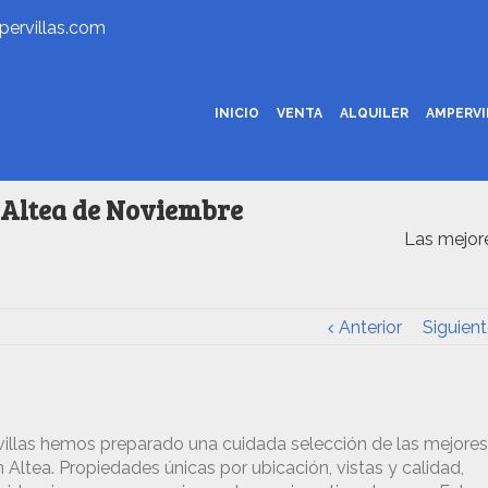
ervillas.com
INICIO
VENTA
ALQUILER
AMPERV
n Altea de Noviembre
Las mejor
Anterior
Siguient
villas hemos preparado una cuidada selección de las mejores
 Altea. Propiedades únicas por ubicación, vistas y calidad,