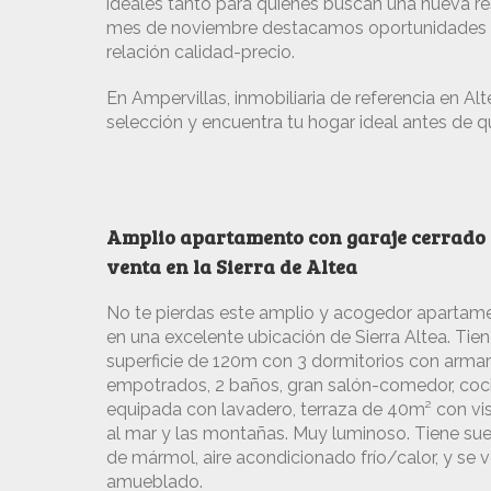
ideales tanto para quienes buscan una nueva re
mes de noviembre destacamos oportunidades q
relación calidad-precio.
En Ampervillas, inmobiliaria de referencia en Al
selección y encuentra tu hogar ideal antes de q
Amplio apartamento con garaje cerrado 
venta en la Sierra de Altea
No te pierdas este amplio y acogedor apartam
en una excelente ubicación de Sierra Altea. Tie
superficie de 120m con 3 dormitorios con armar
empotrados, 2 baños, gran salón-comedor, coc
equipada con lavadero, terraza de 40m² con vi
al mar y las montañas. Muy luminoso. Tiene su
de mármol, aire acondicionado frío/calor, y se 
amueblado.