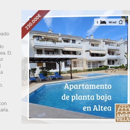
leado
2
do
ea. El
or
l
 a
o.
 con
aria.