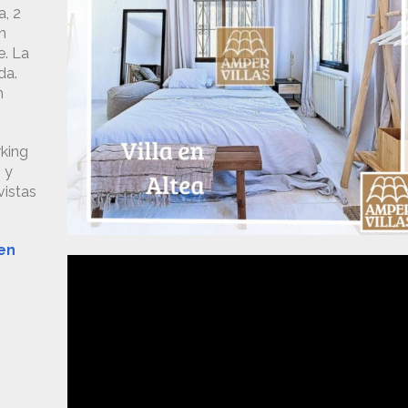
a, 2
n
e. La
da.
n
rking
 y
vistas
 en