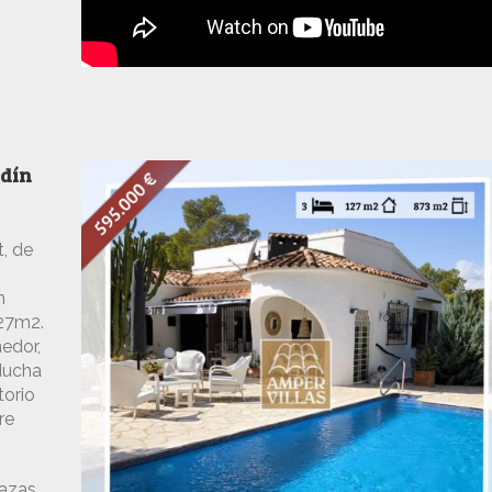
rdín
, de
n
127m2.
edor,
 ducha
torio
re
azas,