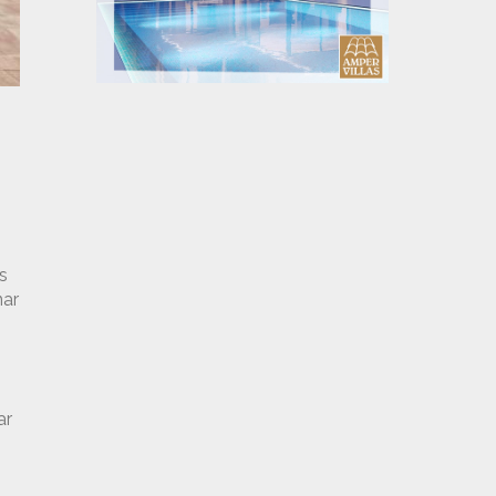
s
nar
ar