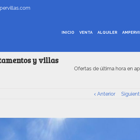
ervillas.com
INICIO
VENTA
ALQUILER
AMPERV
tamentos y villas
Ofertas de última hora en ap
Anterior
Siguient